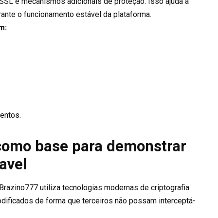
 SSL e mecanismos adicionais de proteção. Isso ajuda a
ante o funcionamento estável da plataforma.
m:
entos.
 como base para demonstrar
avel
Brazino777 utiliza tecnologias modernas de criptografia.
dificados de forma que terceiros não possam interceptá-