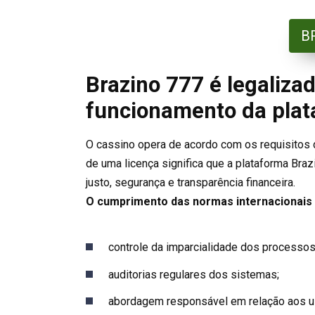
B
Brazino 777 é legalizad
funcionamento da pla
O cassino opera de acordo com os requisitos d
de uma licença significa que a plataforma Braz
justo, segurança e transparência financeira.
O cumprimento das normas internacionais 
controle da imparcialidade dos processo
auditorias regulares dos sistemas;
abordagem responsável em relação aos u