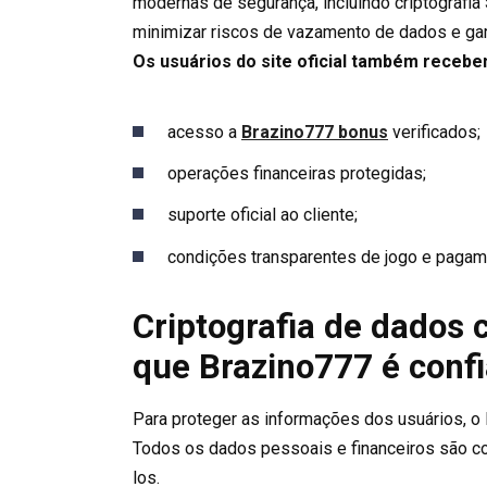
modernas de segurança, incluindo criptografia
minimizar riscos de vazamento de dados e gar
Os usuários do site oficial também recebe
acesso a
Brazino777 bonus
verificados;
operações financeiras protegidas;
suporte oficial ao cliente;
condições transparentes de jogo e pagam
Criptografia de dados
que Brazino777 é confi
Para proteger as informações dos usuários, o 
Todos os dados pessoais e financeiros são co
los.