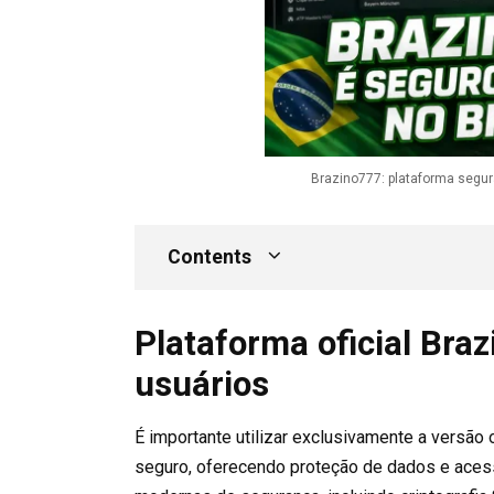
Brazino777: plataforma segura
Contents
Plataforma oficial Bra
usuários
É importante utilizar exclusivamente a versão 
seguro, oferecendo proteção de dados e acesso 