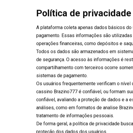
Política de privacidad
A plataforma coleta apenas dados básicos do
pagamento. Essas informações são utilizadas pa
operações financeiras, como depósitos e saq
Todos os dados são armazenados em sistemas 
de segurança. O acesso às informações é rest
compartilhamento com terceiros ocorre soment
sistemas de pagamento.
Os usuários frequentemente verificam o nível
cassino Brazino777 é confiável, ou formam sua
confiável, avaliando a proteção de dados e a e
análises, como em formatos de analise Brazi
tratamento de informações pessoais.
De forma geral, a política de privacidade busca
proteção dos dados dos usuários.