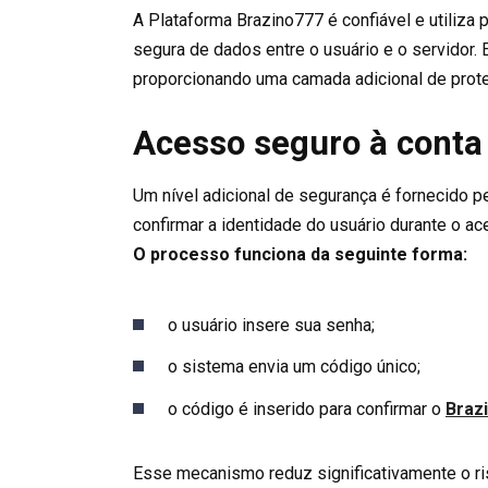
A Plataforma Brazino777 é confiável e utiliza 
segura de dados entre o usuário e o servidor. 
proporcionando uma camada adicional de prot
Acesso seguro à conta
Um nível adicional de segurança é fornecido p
confirmar a identidade do usuário durante o ac
O processo funciona da seguinte forma:
o usuário insere sua senha;
o sistema envia um código único;
o código é inserido para confirmar o
Brazi
Esse mecanismo reduz significativamente o ri