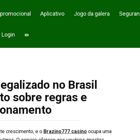
 promocional
Aplicativo
Jogo da galera
Seguran
Login
egalizado no Brasil
o sobre regras e
ionamento
te crescimento, e o
Brazino777 casino
ocupa uma
ulares. O serviço oferece aos usuários apostas