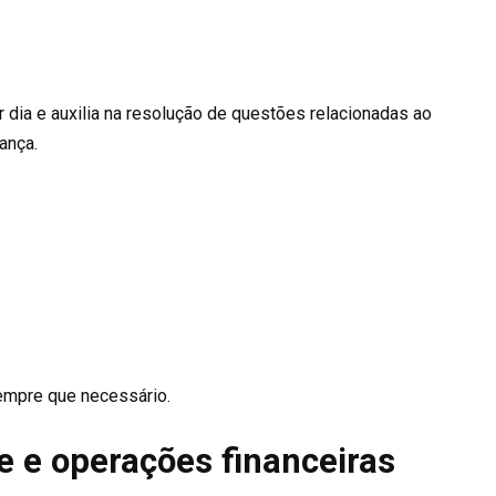
 dia e auxilia na resolução de questões relacionadas ao
ança.
empre que necessário.
e e operações financeiras